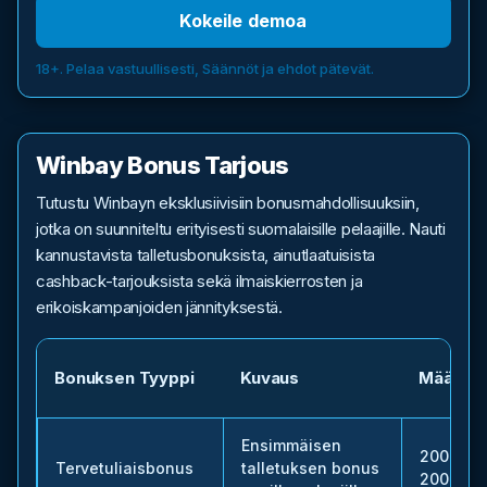
Kokeile demoa
18+. Pelaa vastuullisesti, Säännöt ja ehdot pätevät.
Winbay Bonus Tarjous
Tutustu Winbayn eksklusiivisiin bonusmahdollisuuksiin,
jotka on suunniteltu erityisesti suomalaisille pelaajille. Nauti
kannustavista talletusbonuksista, ainutlaatuisista
cashback-tarjouksista sekä ilmaiskierrosten ja
erikoiskampanjoiden jännityksestä.
Bonuksen Tyyppi
Kuvaus
Määrä
Ensimmäisen
200% jo
Tervetuliaisbonus
talletuksen bonus
200€