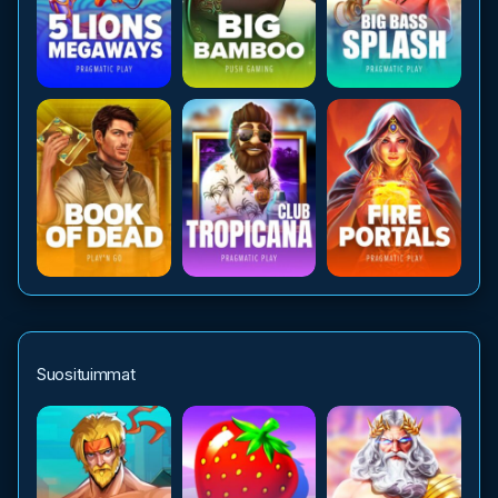
Suosituimmat