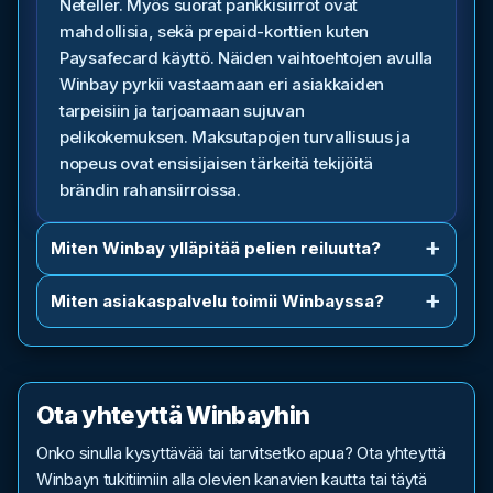
Neteller. Myös suorat pankkisiirrot ovat
mahdollisia, sekä prepaid-korttien kuten
Paysafecard käyttö. Näiden vaihtoehtojen avulla
Winbay pyrkii vastaamaan eri asiakkaiden
tarpeisiin ja tarjoamaan sujuvan
pelikokemuksen. Maksutapojen turvallisuus ja
nopeus ovat ensisijaisen tärkeitä tekijöitä
brändin rahansiirroissa.
Miten Winbay ylläpitää pelien reiluutta?
Miten asiakaspalvelu toimii Winbayssa?
Ota yhteyttä Winbayhin
Onko sinulla kysyttävää tai tarvitsetko apua? Ota yhteyttä
Winbayn tukitiimiin alla olevien kanavien kautta tai täytä