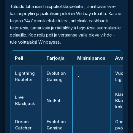
Tutustu tuhansiin huippukolikkopeleihin, jännittäviin live-
kasinopöytiin ja paikallisiin peleihin Winbayn kautta. Kasino
tarjoaa 24/7 monikielistä tukea, anteliaita cashback-
tarjouksia, turnauksia ja räätälöityjä tarjouksia suomalaisille
pelaajille. Koe reilu peli ja vertaansa vailla oleva viihde –
tule voittajaksi Winbayssä.
Peli
Tarjoaja
Minimipanos
Avainom
Lightning
Evolution
Vuorova
-
Roulette
Gaming
Lightnin
Klassin
Live
NetEnt
-
Blackjac
Blackjack
kokemu
Dream
Evolution
Onnenp
-
Catcher
Gaming
pyörityk