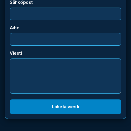
Sähköposti
Aihe
Viesti
Lähetä viesti