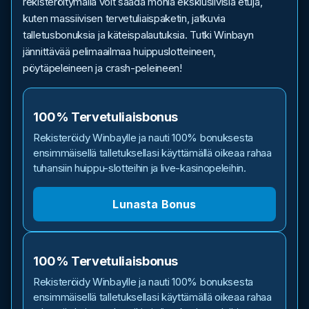
rekisteröitymällä voit saada monia eksklusiivisia etuja,
kuten massiivisen tervetuliaispaketin, jatkuvia
talletusbonuksia ja käteispalautuksia. Tutki Winbayn
jännittävää pelimaailmaa huippuslotteineen,
pöytäpeleineen ja crash-peleineen!
100% Tervetuliaisbonus
Rekisteröidy Winbaylle ja nauti 100% bonuksesta
ensimmäisellä talletuksellasi käyttämällä oikeaa rahaa
tuhansiin huippu-slotteihin ja live-kasinopeleihin.
Lunasta Bonus
100% Tervetuliaisbonus
Rekisteröidy Winbaylle ja nauti 100% bonuksesta
ensimmäisellä talletuksellasi käyttämällä oikeaa rahaa